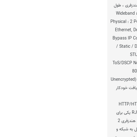
حالت هندزفری ، طول
ی ثانیه Wideband audio
Physical : 2 Por
Ethernet, D
Bypass IP Co
/ Static /
STU
ToS/DSCP Ne
80
Unencrypted
Network con دریافت خودکار
HTTP/HT
PNP/TR069 - دو پورت RJ9 یکی برای
اتصال به دهنی و یکی برای هندزفری 2
اتصال به شبکه و