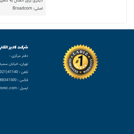
دیگری برای اتصال به کام
اصلی: Broadcom
شرکت لادیز الکتر
دفتر مرکزی :
تهران، خیابان سمیه، بعد
تلفن : 41140(021)
فکس : 88341500(021)
ایمیل : info@ladizelectronic.com