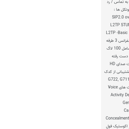
 به تماس / رد
وتکل ها :
SIP2.0 o
L2TP STU
L2TP -Basic
HTTP/HTTPS TR069 کنفرانس 3 طرفه
هات لاین لاگ تماس ها شامل 100 لاگ
 دست رفته
میکروفون و بلندگو با کیفیت صدای HD
هرتز پشتیبانی از کدک
G722, G711,
G726-32, G729ab قابلیت های Voice
Activity D
Gen
Ca
Concealment,
کو کنسلر اکوستیک فول