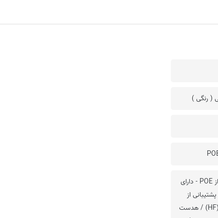
چهار اکانت SIP پشتیبانی از POE - دارای
 پشتیبانی از
هندست (HS) / هندزفری (HF) / هدست